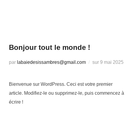
Aller
au
PERMUT
contenu
Bonjour tout le monde !
Publié
par
labaiedesissambres@gmail.com
sur
9 mai 2025
le
Bienvenue sur WordPress. Ceci est votre premier
article. Modifiez-le ou supprimez-le, puis commencez à
écrire !